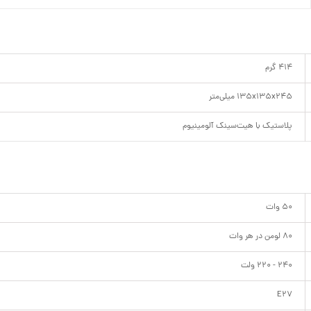
414 گرم
135x135x245 میلی‌متر
پلاستیک با هیت‌سینک آلومینیوم
50 وات
80 لومن در هر وات
240 - 220 ولت
E27