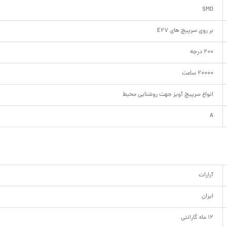
SMD
بر روی سرپیچ های E27
200 درجه
20000 ساعت
انواع سرپیچ آویز جهت روشنایی محیط
A
آرارات
ایران
12 ماه گارانتی