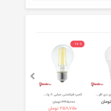
% 25 -
لامپ 9 وات ال ای دی افراتاب مدل حبابی E27
لامپ فیلامنتی حبابی 8 وات نمانور
۳۴۵,۰۰۰ تومان
۲۵۸,۷۵۰ تومان