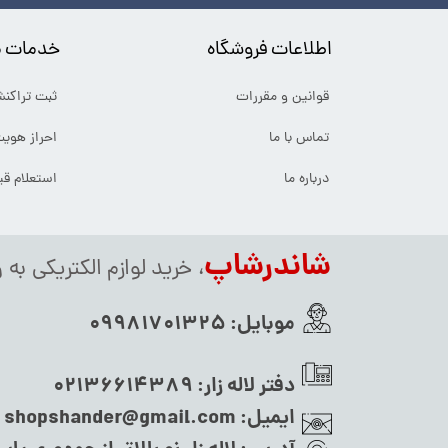
اطلاعات فروشگاه
خدمات م
قوانین و مقررات
ثبت تراکن
تماس با ما
احراز هوی
درباره ما
استعلام ق
شاندرشاپ
، خرید لوازم الکتریکی به 
موبایل:
09981701325
دفتر لاله زار:
02136614389
ایمیل:
shopshander@gmail.com