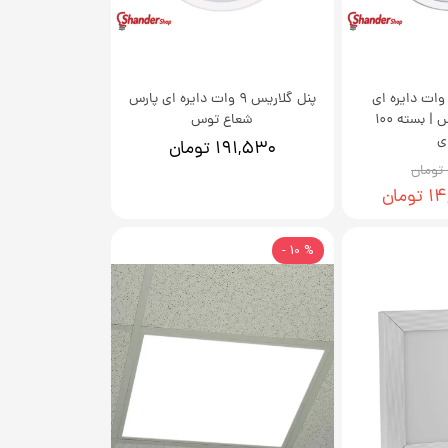
راغ گلاریس 7 وات دایره ای
پنل گلاریس 9 وات دایره ای پارس
پارس شعاع توس | بسته 100
شعاع توس
ی
۱۹۱,۵۳۰ تومان
مان
% 10 -