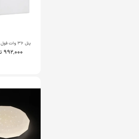
پنل 36 وات فول لایت روکار
۹۹۲,۰۰۰ تومان