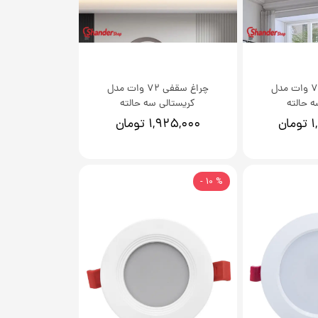
چراغ سقفی 72 وات مدل
چراغ سقفی 72 وات مدل
 حالته
کریستالی سه حالته
ان
۱,۹۲۵,۰۰۰ تومان
% 10 -