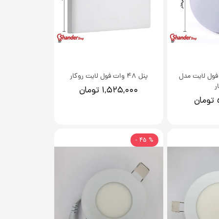
گرد فول لایت مدل
پنل 48 وات فول لایت روکار
ر
۱,۵۲۵,۰۰۰ تومان
% 45 -