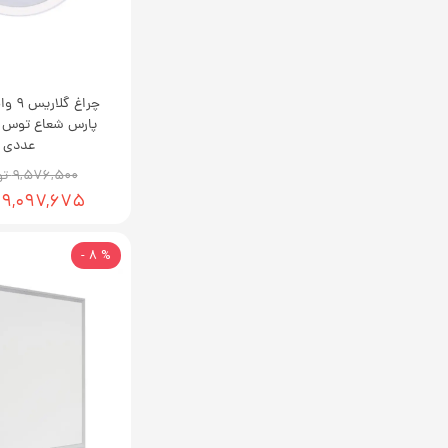
چراغ گ
عددی
۹,۵۷۶,۵۰۰ تومان
۹,۰۹۷,۶۷۵ تومان
% 8 -