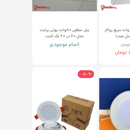
نل ال ای دی 25 وات مربع روکار
پنل سقفی 80وات یونی برایت
دل صدرا
مدل 60 در 60 بک لایت
اتمام موجودی
ن
% 50 -