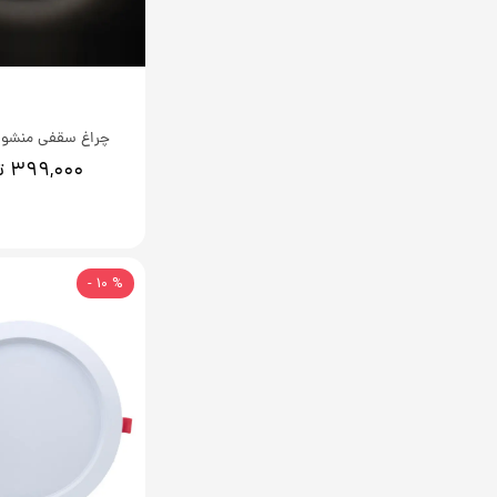
چراغ سقفی منشوری 18 
۳۹۹,۰۰۰ تومان
% 10 -