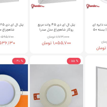
لاریس 9 وات دایره ای
پنل ال ای دی 45 وات مربع
پ
پارس شعاع توس | بسته 50
روکار شاهچراغ مدل صدرا
شاهچراغ م
۱,۱۷۳,۰۰۰ تومان
۵۹۵,۷۰۰ تومان
۱,۰۵۵,۷۰۰ تومان
۵۳۶,۱۳۰ توما
% 30 -
% 55 -