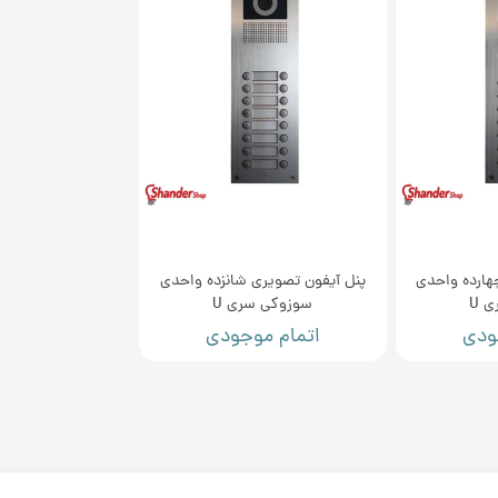
هارده واحدی
پنل آیفون تصویری شانزده واحدی
 U
سوزوکی سری U
ودی
اتمام موجودی