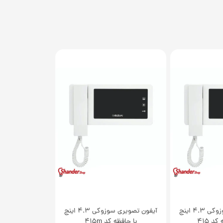
آیفون تصویری سوزوکی 4.3 اینچ
آیفون تصویری سوزوکی 4.3 اینچ
د 415
با حافظه کد 415m