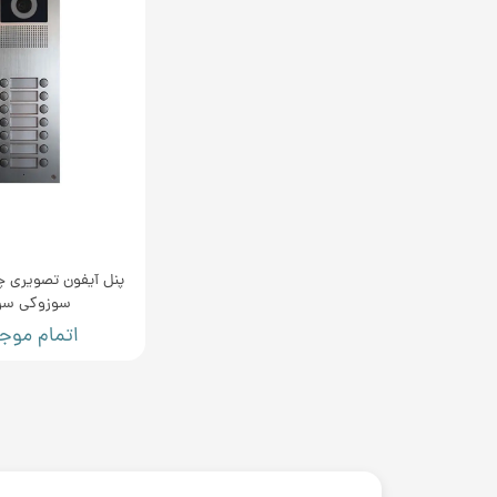
پنل آیفون تصویری چ
سوزوکی سری
اتمام موج