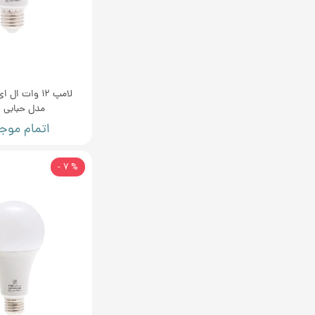
لامپ 12 وات ا
مدل حبابی E27
اتمام موج
% 7 -