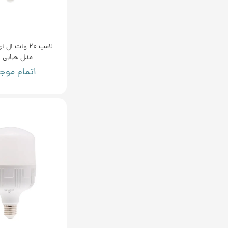
لامپ 20 وات ا
مدل حبابی E27
اتمام موج