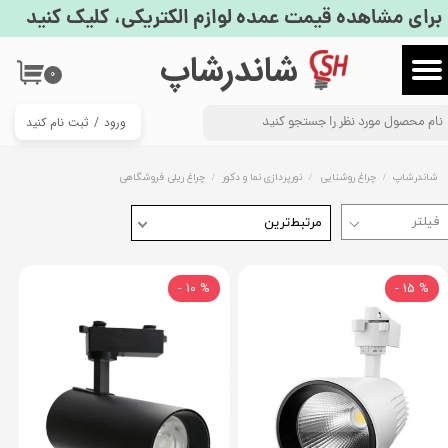
برای مشاهده قیمت عمده لوازم الکتریکی، کلیک کنید
حساب کاربری من
​شاندرشاپ
۰
تغییر گذر واژه
ورود
/
ثبت نام کنید
سفارشات
خروج از حساب کاربری
شاندرشاپ
چراغ روشنایی
نورپردازی نما و دکور
چراغ ریلی فروشگاهی
مرتبط‌ترین
% 10 -
% 15 -