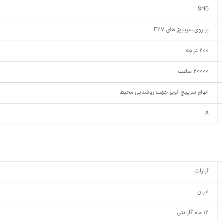
SMD
بر روی سرپیچ های E27
200 درجه
20000 ساعت
انواع سرپیچ آویز جهت روشنایی محیط
A
آرارات
ایران
12 ماه گارانتی