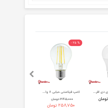
% 25 -
لامپ 9 وات ال ای دی افراتاب مدل حبابی E27
لامپ فیلامنتی حبابی 8 وات نمانور
۳۴۵,۰۰۰ تومان
۲۵۸,۷۵۰ تومان