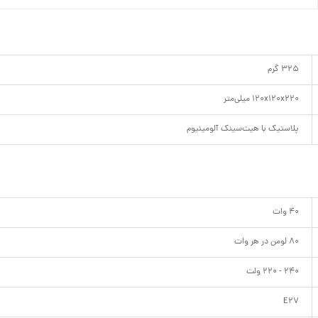
325 گرم
120x120x220 میلی‌متر
پلاستیک با هیت‌سینک آلومینیوم
40 وات
80 لومن در هر وات
240 - 220 ولت
E27