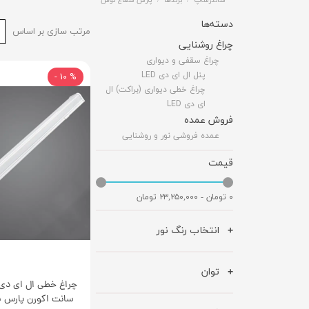
شاندرشاپ
برندها
پارس شعاع توس
دسته‌ها
مرتب سازی بر اساس
چراغ روشنایی
چراغ سقفی و دیواری
پنل ال ای دی LED
% 10 -
چراغ خطی دیواری (براکت) ال
ای دی LED
فروش عمده
عمده فروشی نور و روشنایی
قیمت
۰ تومان - ۲۳,۲۵۰,۰۰۰ تومان
انتخاب رنگ نور
توان
سانت اکورن پارس ش