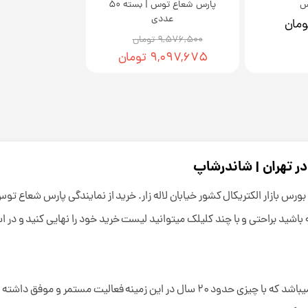
س
پارس شعاع توس | بسته 50
عددی
۹,۵۷۶,۵۰۰ تومان
۹,۰۹۷,۶۷۵ تومان
ر تهران | شاندرشاپ
بورس بازار الکتریکال کشور خیابان لاله زار. خرید از نمایندگی پارس شعاع تو
 باشید براحتی و با چند کلیلک میتوانید لیست خرید خود را نهایی کنید و در
از قدیمی ترین و با سابقه ترین ها در این زمینه میباشد که با چیزی حدود 20 سال در این