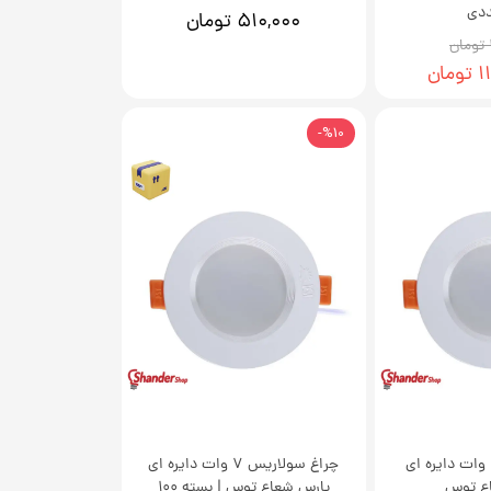
۵۱۰,۰۰۰ تومان
ان
%10-
پنل سولاریس 7 وات دایره ای
چراغ سولاریس 7 وات دایره ای
ع توس
پارس شعاع توس | بسته 100