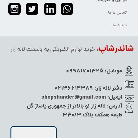
قوانین و مقررات
تماس با ما
درباره ما
شاندرشاپ
، خرید لوازم الکتریکی به وسعت لاله زار
موبایل:
09981701325
دفتر لاله زار:
02136614389
ایمیل:
shopshander@gmail.com
آدرس:
لاله زار نو بالاتر از جمهوری پاساژ گل
طبقه همکف پلاک ۳۴۰/۳