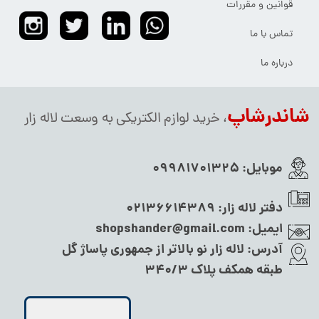
قوانین و مقررات
تماس با ما
درباره ما
شاندرشاپ
، خرید لوازم الکتریکی به وسعت لاله زار
موبایل:
09981701325
دفتر لاله زار:
02136614389
ایمیل:
shopshander@gmail.com
آدرس:
لاله زار نو بالاتر از جمهوری پاساژ گل
طبقه همکف پلاک ۳۴۰/۳