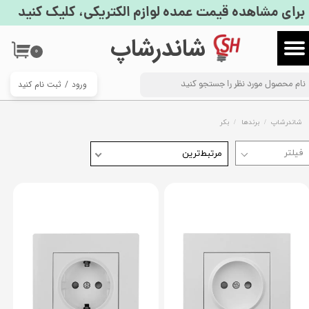
برای مشاهده قیمت عمده لوازم الکتریکی، کلیک کنید
حساب کاربری من
​شاندرشاپ
۰
تغییر گذر واژه
ورود
/
ثبت نام کنید
سفارشات
خروج از حساب کاربری
شاندرشاپ
برندها
بکر
مرتبط‌ترین