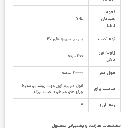
نحوه
چیدمان
SMD
LED
نوع نصب
بر روی سرپیچ های E27
زاویه نور
200 درجه
دهی
طول عمر
20000 ساعت
انواع سرپیچ آویز جهت روشنایی محیط،
مناسب برای
چراغ های حیاطی با حباب بزرگ
رده انرژی
A
مشخصات سازنده و پشتیبانی محصول