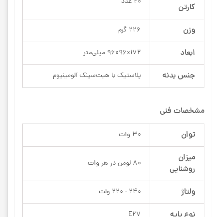
20 عدد
کارتن
وزن
226 گرم
ابعاد
96x96x172 میلی‌متر
جنس بدنه
پلاستیک با هیت‌سینک آلومینیوم
مشخصات فنی
توان
30 وات
میزان
80 لومن در هر وات
روشنایی
ولتاژ
240 - 220 ولت
نوع پایه
E27