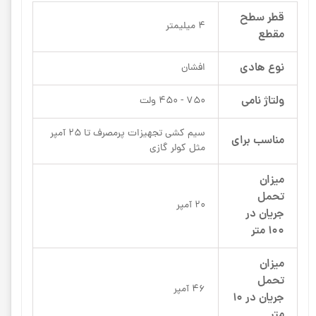
قطر سطح
4 میلیمتر
مقطع
نوع هادی
افشان
ولتاژ نامی
750 - 450 ولت
سیم کشی تجهیزات پرمصرف تا 25 آمپر
مناسب برای
مثل کولر گازی
میزان
تحمل
20 آمپر
جریان در
100 متر
میزان
تحمل
46 آمپر
جریان در 10
متر