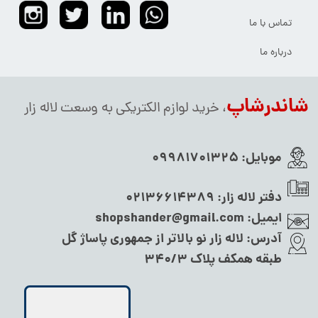
تماس با ما
درباره ما
شاندرشاپ
، خرید لوازم الکتریکی به وسعت لاله زار
موبایل:
09981701325
دفتر لاله زار:
02136614389
ایمیل:
shopshander@gmail.com
آدرس:
لاله زار نو بالاتر از جمهوری پاساژ گل
طبقه همکف پلاک ۳۴۰/۳