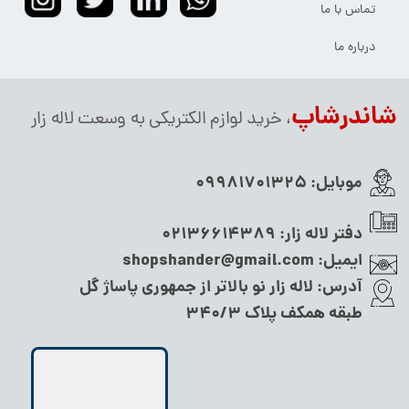
تماس با ما
درباره ما
شاندرشاپ
، خرید لوازم الکتریکی به وسعت لاله زار
موبایل:
09981701325
دفتر لاله زار:
02136614389
ایمیل:
shopshander@gmail.com
آدرس:
لاله زار نو بالاتر از جمهوری پاساژ گل
طبقه همکف پلاک ۳۴۰/۳