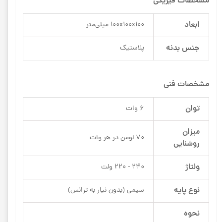
مشخصات فیزیکی
ابعاد
100x100x100 میلی‌متر
جنس بدنه
پلاستیک
مشخصات فنی
توان
6 وات
میزان
70 لومن در هر وات
روشنایی
ولتاژ
240 - 220 ولت
نوع پایه
سیمی (بدون نیار به ترانس)
نحوه