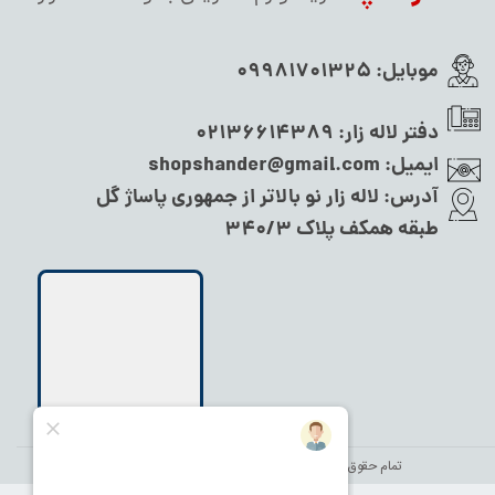
موبایل:
09981701325
دفتر لاله زار:
02136614389
ایمیل:
shopshander@gmail.com
آدرس:
لاله زار نو بالاتر از جمهوری پاساژ گل
طبقه همکف پلاک ۳۴۰/۳
تمام حقوق این سایت متعلق به
نام شاندر شاپ
می‌باشد.