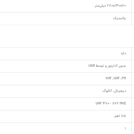
280x140x60 میلی‌متر
پلاستیک
دارد
بدون آداپتور و توسط USB
VHF ،UHF ،FM
دیجیتال، آنالوگ
UHF 470 - 862 MHZ
75 اهم
1