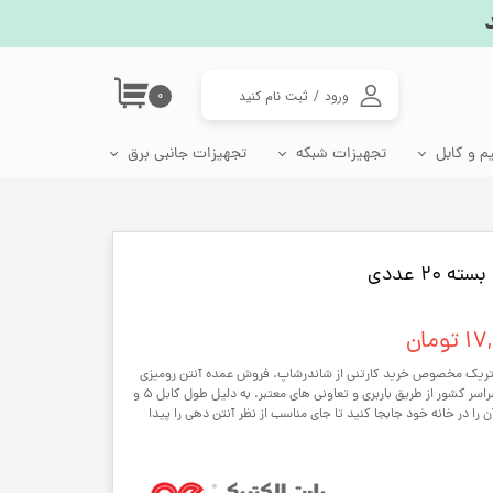
ورود
/
ثبت نام کنید
۰
حساب کاربری من
م و کابل
تجهیزات شبکه
تجهیزات جانبی برق
تغییر گذر واژه
اتصالات شبکه
جعبه فیوز مینیاتوری
سوکت، دوشاخه و تبدیل برق
لامپ رشد گیاه، وال واشر و چراغ گلخانه
سفارشات
پریز شبکه ترانکینگ
دوشاخه برق و مادگی
خروج از حساب
20 عددی
کاربری
مبدل برق 3 به 2
مبدل برق 2 به 2
ومان
کتریک مخصوص خرید کارتنی از شاندرشاپ. فروش عمده آنتن رومیزی
پارت الکتریک با گیرندگی بالا + ارسال به سراسر کشور از طریق باربری و تعاونی های معتبر. به دلیل طول کابل 5 و
ن را در خانه خود جابجا کنید تا جای مناسب از نظر آنتن دهی را پیدا