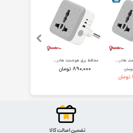
محافظ برق هوشمند هادرون مدل p103 | بسته 12 عددی
محافظ برق هوشمند هادرون مدل p103
۸۹۰,۰۰۰ تومان
تضمین اصالت کالا