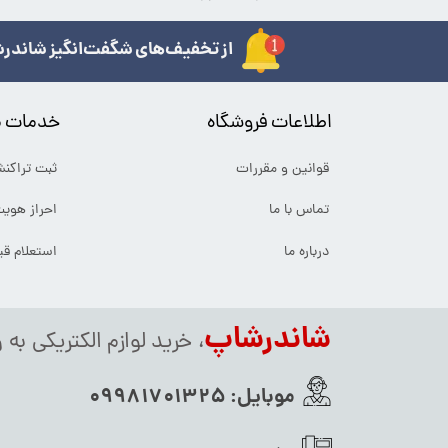
از تخفیف‌های شگفت‌انگیز شاندرش
اطلاعات فروشگاه
خدمات م
قوانین و مقررات
ثبت تراکن
تماس با ما
احراز هوی
درباره ما
استعلام ق
شاندرشاپ
، خرید لوازم الکتریکی به 
موبایل:
09981701325