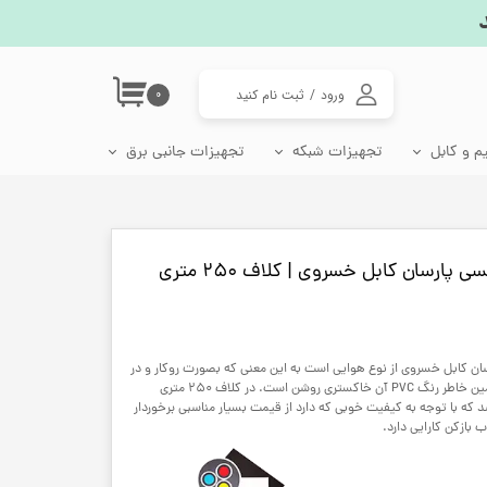
ورود
/
ثبت نام کنید
۰
حساب کاربری من
م و کابل
تجهیزات شبکه
تجهیزات جانبی برق
تغییر گذر واژه
اتصالات شبکه
جعبه فیوز مینیاتوری
سوکت، دوشاخه و تبدیل برق
لامپ رشد گیاه، وال واشر و چراغ گلخانه
سفارشات
پریز شبکه ترانکینگ
دوشاخه برق و مادگی
خروج از حساب
کاربری
مبدل برق 3 به 2
مبدل برق 2 به 2
 0.6 با مغز مسی پارسان کابل خسروی از نوع هوایی است به این معنی که بصورت روکار و در
فضاهای داخلی قابلیت استفاده دارد به همین خاطر رنگ PVC آن خاکستری روشن است. در کلاف 250 متری
ه با توجه به کیفیت خوبی که دارد از قیمت بسیار مناسبی برخوردار
 بازکن کارایی دارد.