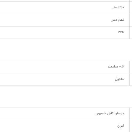
250 متر
تمام مس
PVC
0.6 میلیمتر
مفتول
پارسان کابل خسروی
ایران