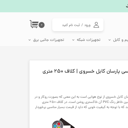
ورود
/
ثبت نام کنید
۰
حساب کاربری من
م و کابل
تجهیزات شبکه
تجهیزات جانبی برق
تغییر گذر واژه
اتصالات شبکه
جعبه فیوز مینیاتوری
سوکت، دوشاخه و تبدیل برق
لامپ رشد گیاه، وال واشر و چراغ گلخانه
سفارشات
پریز شبکه ترانکینگ
دوشاخه برق و مادگی
خروج از حساب
کاربری
مبدل برق 3 به 2
مبدل برق 2 به 2
0.6 با مغز مسی پارسان کابل خسروی از نوع هوایی است به این معنی که بصورت روکار و در
فضاهای داخلی قابلیت استفاده دارد به همین خاطر رنگ PVC آن خاکستری روشن است. در کلاف 250 متری
ه با توجه به کیفیت خوبی که دارد از قیمت بسیار مناسبی برخوردار