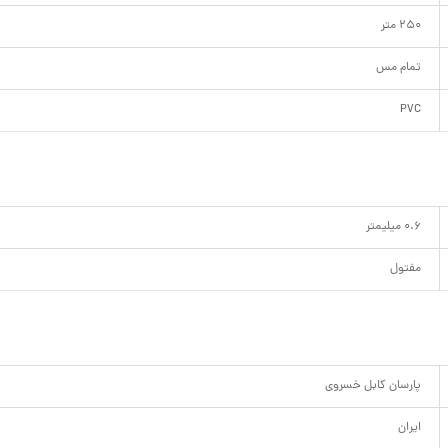
250 متر
تمام مس
PVC
0.6 میلیمتر
مفتول
پارسان کابل خسروی
ایران