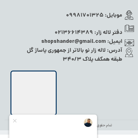
موبایل:
09981701325
دفتر لاله زار:
02136614389
ایمیل:
shopshander@gmail.com
آدرس:
لاله زار نو بالاتر از جمهوری پاساژ گل
طبقه همکف پلاک ۳۴۰/۳
تمام حقوق این سایت متعلق به
نام شاندر شاپ
می‌باشد.