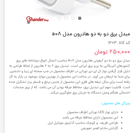
مبدل برق دو به دو هادرون مدل a08
کد کالا: 1203
۲۵۰,۰۰۰ تومان
مبدل برق دو به دو آیفونی هادرون مدل A08 مناسب اتصال انواع دوشاخه های برق
کشورهای آمریکایی به پریز برق ایرانی است. تبدیل برق 2 به 2 هادرون از لحاظ طراحی به
دلیل قرار گرفتن نوار ال ای دی نورانی در اطراف محصول در شب صحنه ای زیبا و دلنشین
برای شما به ارمغان می آورد. در ساخت این محصول از بهترین موارد موجود در بازار به کار
رفته است برای مثال تیغه های فلزی این محصول از جنس برنج و فسفر برنز تشکیل شده
است. قابلیت مهم این تبدیل برق، محافظ جرقه بودن آن می باشد، که از بروز صدمات
احتمالی هنگام وصل دستگاه به جریان برق جلوگیری میکند.
ویژگی های محصول:
دارای نوار LED نورانی اطراف محصول
این محصول دارای محافظ جرقه می باشد
طراحی ظریف و کوچک مناسب آداپتور موبایل اپل
گارانتی مادام العمر تعویض