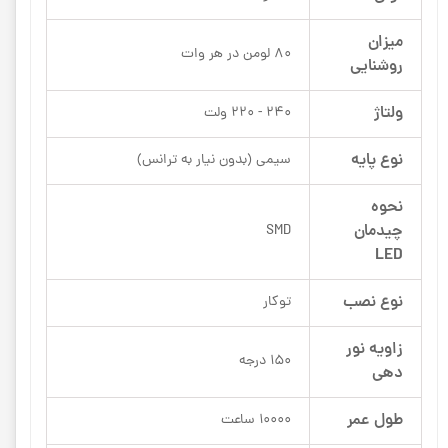
میزان
80 لومن در هر وات
روشنایی
ولتاژ
240 - 220 ولت
نوع پایه
سیمی (بدون نیار به ترانس)
نحوه
چیدمان
SMD
LED
نوع نصب
توکار
زاویه نور
150 درجه
دهی
طول عمر
10000 ساعت