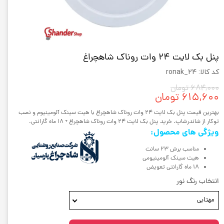
پنل بک لایت 24 وات روناک شاهچراغ
کد کالا: ronak_24
۶۸۴,۰۰۰ تومان
۶۱۵,۶۰۰ تومان
بهترین قیمت پنل بک لایت 24 وات روناک شاهچراغ با هیت سینک آلومینیوم و نصب
توکار از شاندرشاپ. خرید پنل بک لایت 24 وات روناک شاهچراغ + 18 ماه گارانتی.
ویژگی های محصول:
مناسب برش 23 سانت
هیت سینک آلومینیومی
18 ماه گارانتی تعویض
انتخاب رنگ نور
مهتابی