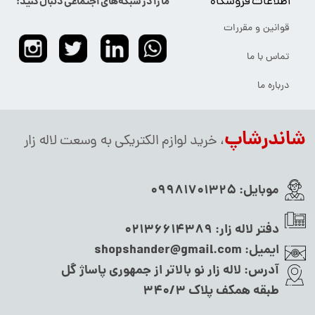
اطلاعات فروشگاه
ما را در شبکه‌های اجتماعی دنبال کنید:
قوانین و مقررات
تماس با ما
درباره ما
شاندرشاپ
، خرید لوازم الکتریکی به وسعت لاله زار
موبایل:
09981701325
دفتر لاله زار:
02136614389
ایمیل:
shopshander@gmail.com
آدرس:
لاله زار نو بالاتر از جمهوری پاساژ گل
طبقه همکف پلاک ۳۴۰/۳