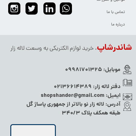
تماس با ما
درباره ما
شاندرشاپ
، خرید لوازم الکتریکی به وسعت لاله زار
موبایل:
09981701325
دفتر لاله زار:
02136614389
ایمیل:
shopshander@gmail.com
آدرس:
لاله زار نو بالاتر از جمهوری پاساژ گل
طبقه همکف پلاک ۳۴۰/۳