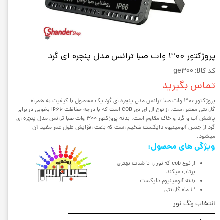
پروژکتور 300 وات صبا ترانس مدل پنچره ای گرد
کد کالا: ge300
تماس بگیرید
پروژکتور 300 وات صبا ترانس مدل پنچره ای گرد یک محصول با کیفیت به همراه
گارانتی معتبر است. از نوع ال ای دی COB است که با درجه حفاظت IP66 بخوبی در برابر
پاشش آب و گرد و خاک مقاوم است. بدنه پروژکتور 300 وات صبا ترانس مدل پنچره ای
گرد از جنس آلومینیوم دایکست ضخیم است که باعث افزایش طول عمر مفید آن
میشود.
ویژگی های محصول:
از نوع cob که نور را با شدت بهتری
پرتاب میکند
بدنه آلومینیوم دایکست
12 ماه گارانتی
انتخاب رنگ نور