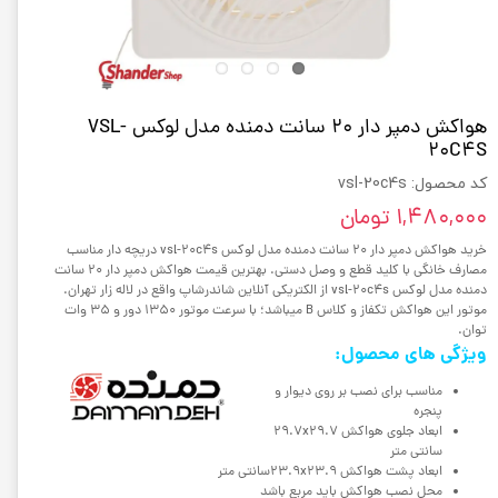
هواکش دمپر دار 20 سانت دمنده مدل لوکس VSL-
20C4S
کد محصول: vsl-20c4s
۱,۴۸۰,۰۰۰ تومان
خرید هواکش دمپر دار 20 سانت دمنده مدل لوکس vsl-20c4s دریچه دار مناسب
مصارف خانگی با کلید قطع و وصل دستی. بهترین قیمت هواکش دمپر دار 20 سانت
دمنده مدل لوکس vsl-20c4s از الکتریکی آنلاین شاندرشاپ واقع در لاله زار تهران.
موتور این هواکش تکفاز و کلاس B میباشد؛ با سرعت موتور 1350 دور و 35 وات
توان.
ویژگی های محصول:
مناسب برای نصب بر روی دیوار و
پنجره
ابعاد جلوی هواکش 29.7x29.7
سانتی متر
ابعاد پشت هواکش 23.9x23.9سانتی متر
محل نصب هواکش باید مربع باشد