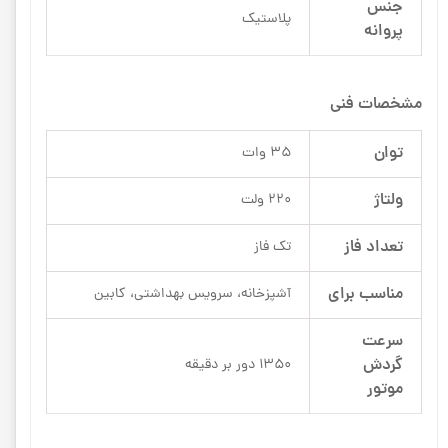
جنس
پلاستیک
پروانه
مشخصات فنی
توان
35 وات
ولتاژ
220 ولت
تعداد فاز
تک فاز
مناسب برای
آشپزخانه، سرویس بهداشتی، کابین
سرعت
گردش
1350 دور بر دقیقه
موتور