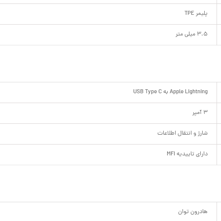
پلیمر TPE
3.5 میلی متر
Apple Lightning به USB Type C
3 آمپر
شارژ و انتقال اطلاعات
دارای تاییدیه MFI
هادرون توان