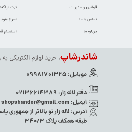
قوانین و مقررات
ثبت تراکن
تماس با ما
احراز هوی
درباره ما
استعلام ق
شاندرشاپ
، خرید لوازم الکتریکی به 
موبایل:
09981701325
دفتر لاله زار:
02136614389
ایمیل:
shopshander@gmail.com
آدرس:
لاله زار نو بالاتر از جمهوری پاس
طبقه همکف پلاک ۳۴۰/۳