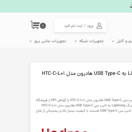
ورود
/
ثبت نام کنید
۰
حساب کاربری من
م و کابل
تجهیزات شبکه
تجهیزات جانبی برق
تغییر گذر واژه
اتصالات شبکه
جعبه فیوز مینیاتوری
سوکت، دوشاخه و تبدیل برق
لامپ رشد گیاه، وال واشر و چراغ گلخانه
سفارشات
پریز شبکه ترانکینگ
دوشاخه برق و مادگی
خروج از حساب
کاربری
مبدل برق 3 به 2
مبدل برق 2 به 2
خرید کابل شارژ لایتنینگ Lightning به تایپ سی USB Type-C هادرون مدل HTC-C-L01 با گواهی MFI از فروشگاه
شاندرشاپ. بهترین قیمت کابل شارژ لایتنینگ Lightning به تایپ سی USB Type-C هادرون مدل HTC-C-L01
مناسب شارژر های آیفون که دارای خروجی تایپ سی USB Type-C هستند با کیفیت بسیار بالا و پشتیبانی از شارژ