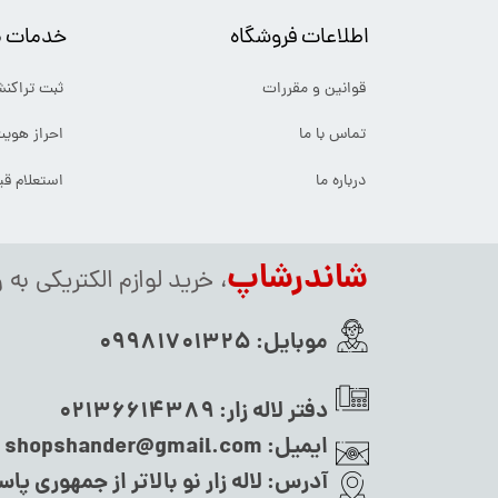
اطلاعات فروشگاه
خدمات م
قوانین و مقررات
ثبت تراکن
تماس با ما
احراز هوی
درباره ما
استعلام ق
شاندرشاپ
، خرید لوازم الکتریکی به 
موبایل:
09981701325
دفتر لاله زار:
02136614389
ایمیل:
shopshander@gmail.com
آدرس:
لاله زار نو بالاتر از جمهوری پاس