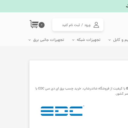
ورود
/
ثبت نام کنید
۰
حساب کاربری من
م و کابل
تجهیزات شبکه
تجهیزات جانبی برق
تغییر گذر واژه
اتصالات شبکه
جعبه فیوز مینیاتوری
سوکت، دوشاخه و تبدیل برق
لامپ رشد گیاه، وال واشر و چراغ گلخانه
سفارشات
پریز شبکه ترانکینگ
دوشاخه برق و مادگی
خروج از حساب
کاربری
مبدل برق 3 به 2
مبدل برق 2 به 2
با کیفیت از فروشگاه شاندرشاپ. خرید چسب برق ای دی سی EDC با
سر کشور.