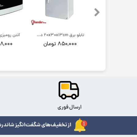
تابلو برق 25x35x15cm دانوب با درب مات
تابلو برق 20x30x13cm دانوب با درب مات
۱,۲۵۰ تومان
۸۵۰,۰۰۰ تومان
۹۵۸,۰۰۰ ت
ارسال فوری
از تخفیف‌های شگفت‌انگیز شاندرش