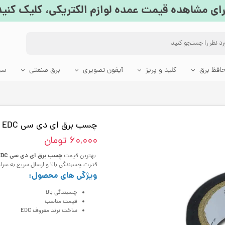
رای مشاهده قیمت عمده لوازم الکتریکی، کلیک کنید
افظ برق
کلید و پریز
آیفون تصویری
برق صنعتی
سی
ق
ی
تاژ
ینی
یزیون
یز روکار
افظ جان
صویری سوزوکی
کنتاکتور
تابلو برق PVC
چراغ اضطراری
کابل مخابراتی
لامپ کم مصرف
آیفون تصویری تابا
کلید و پریز هوشمند
ترانکینگ و متعلقات
استابلایزر و ترانس برق
فروزش
دانوب
یلامنتی
حافظ جان تکفاز
ولتاژ صوتی تصویری
حوطه، حیاطی و پارکی
لامپ FPL
ترانکینگ دانوب
تابلو برق دانوب
چراغ شارژی ثابت
ریموت کنترل روشنایی
چسب برق ای دی سی EDC
 LED
انی
دیسونی
حافظ جان سه فاز
ولتاژ یخچال فریزر
پریز تایمردار
چراغ شارژری قابل حمل
۶۰,۰۰۰ تومان
وایی
ال واشر
ولتاژ ماشین لباسشویی و ظرفشویی
چسب برق ای دی سی EDC
بهترین قیمت
ومیزی
جت لایت
ولتاژ کولر گازی و پکیج
قدرت چسبندگی بالا و ارسال سریع به سرا
ویژگی های محصول:
یلی فروشگاهی
پارکتی چشمی
چسبندگی بالا
قیمت مناسب
ساخت برند معروف EDC