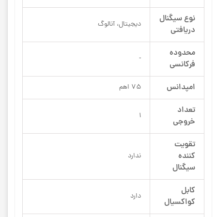
نوع سیگنال
دیجیتال، آنالوگ
دریافتی
محدوده
-
فرکانسی
امپدانس
75 اهم
تعداد
1
خروجی
تقویت
کننده‌
ندارد
سیگنال
کابل
دارد
کواکسیال