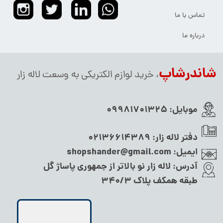
تماس با ما
درباره ما
شاندرشاپ
، خرید لوازم الکتریکی به وسعت لاله زار
موبایل:
09981701325
دفتر لاله زار:
02136614389
ایمیل:
shopshander@gmail.com
آدرس:
لاله زار نو بالاتر از جمهوری پاساژ گل
طبقه همکف پلاک ۳۴۰/۳