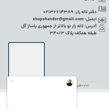
دفتر لاله زار:
02136614389
ایمیل:
shopshander@gmail.com
آدرس:
لاله زار نو بالاتر از جمهوری پاساژ گل
طبقه همکف پلاک ۳۴۰/۳
تمام حقوق این سایت متعلق به
نام شاندر شاپ
می‌باشد.