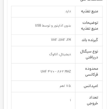
منبع تغذیه
دارد
توضیحات
بدون آداپتور و توسط USB
منبع تغذیه
گیرنده باند
VHF ،UHF ،FM
نوع سیگنال
دیجیتال، آنالوگ
دریافتی
محدوده
UHF 470 - 862 MHZ
فرکانسی
امپدانس
75 اهم
تعداد
1
خروجی