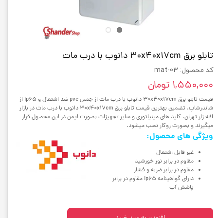
تابلو برق 30x40x17cm دانوب با درب مات
کد محصول: mat-03
۱,۵۵۰,۰۰۰ تومان
قیمت تابلو برق 30x40x17cm دانوب با درب مات از جنس pvc ضد اشتعال و ip65 از
شاندرشاپ. تضمین بهترین قیمت تابلو برق 30x40x17cm دانوب با درب مات در بازار
لاله زار تهران. کلید های مینیاتوری و سایر تجهیزات بصورت ایمن در این محصول قرار
میگیرند و بصورت روکار نصب میشود.
ویژگی های محصول:
غیر قابل اشتعال
مقاوم در برابر نور خورشید
مقاوم در برابر ضربه و فشار
دارای گواهینامه ip65 مقاوم در برابر
پاشش آب