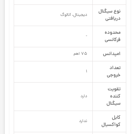
نوع سیگنال
دیجیتال، آنالوگ
دریافتی
محدوده
-
فرکانسی
امپدانس
75 اهم
تعداد
1
خروجی
تقویت
کننده‌
دارد
سیگنال
کابل
ندارد
کواکسیال