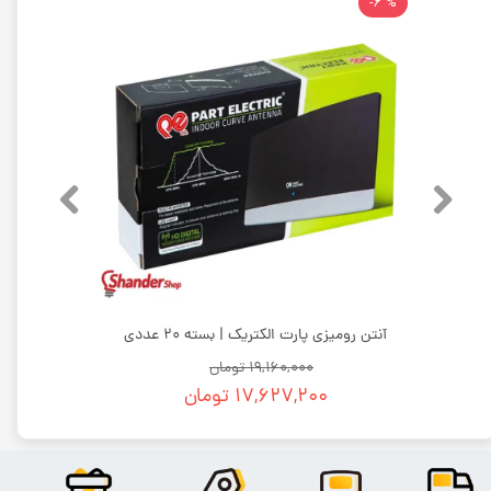
% 6-
سیم برق افشان 1 در 6 پارسان کابل خسروی | کلاف 100 متری
آنتن رومیزی پارت الکتریک | بسته 20 عددی
۱۹,۱۶۰,۰۰۰ تومان
۱۷,۶۲۷,۲۰۰ تومان