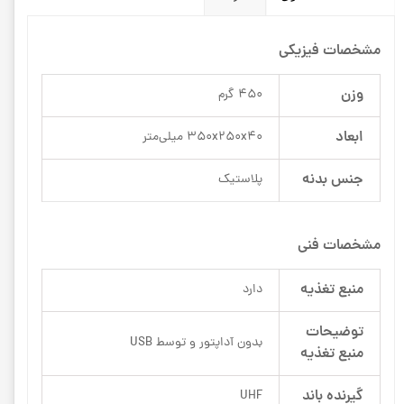
مشخصات فیزیکی
وزن
450 گرم
ابعاد
350x250x40 میلی‌متر
جنس بدنه
پلاستیک
مشخصات فنی
منبع تغذیه
دارد
توضیحات
بدون آداپتور و توسط USB
منبع تغذیه
گیرنده باند
UHF