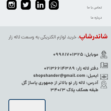
تماس با ما
درباره ما
شاندرشاپ
، خرید لوازم الکتریکی به وسعت لاله زار
موبایل:
09981701325
دفتر لاله زار:
02136614389
ایمیل:
shopshander@gmail.com
آدرس:
لاله زار نو بالاتر از جمهوری پاساژ گل
طبقه همکف پلاک ۳۴۰/۳