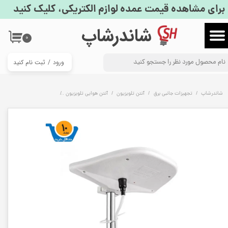
برای مشاهده قیمت عمده لوازم الکتریکی، کلیک کنید
حساب کاربری من
​شاندرشاپ
۰
تغییر گذر واژه
ورود
/
ثبت نام کنید
سفارشات
خروج از حساب کاربری
شاندرشاپ
تجهیزات جانبی برق
آنتن تلویزیون
آنتن هوایی تلویزیون
آنتن هوایی هانی مدل 97 ثابت | فروش عمده