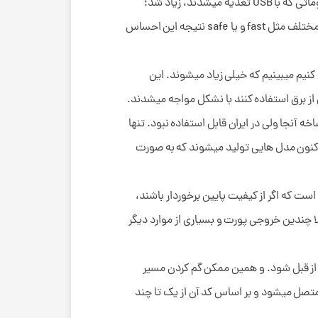
خروجی متفاوت از 2 تا 8 عدد بخوبی میتوانستند از پس این مشکل برآیند. بعد از چندین سال که گجت های هوشمند و ملزوماتی که با USB تغذیه میشدند، زیاد شد؛
طراحی آن ها دستخوش تغییراتی شد که مدرن شدن آن کمک زیادی کرد. اضافه شدن پورت های یو اس بی با استاندارد های مختلف مثل fast و یا safe نتیجه این احساس
 کنیم میبینیم که خیلی زیاد میشوند. این
 از برق استفاده کنند با نشکل مواجه میشدند.
 آنجا ولی در ایران قابل استفاده نبود. تنها
ه اکنون مدل هایی تولید میشوند که به صورت
ست که اگر از کیفیت پایین برخوردار باشند،
 چندین خروجی پورت و بسیاری از موارد دیگر
 از قبل شود. و همین ممکن گم کردن مسیر
تصل میشود و بر اساس کد آن از یک تا چند