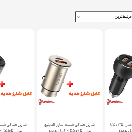
مرتبط‌ترین
شارژر فندکی الدینیو مدل C503Q
شارژر فندکی فست شارژ الدینیو
شارژر فندکی فست
بل هدیه
مدل C506Q + کابل هدیه
مدل C510Q + کابل هدیه