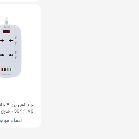
چندراهی
SC4407Q + شارژر USB QC3.0
اتمام موج