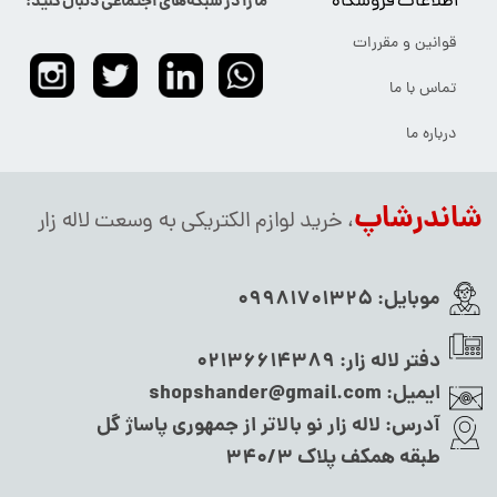
اطلاعات فروشگاه
ما را در شبکه‌های اجتماعی دنبال کنید:
قوانین و مقررات
تماس با ما
درباره ما
شاندرشاپ
، خرید لوازم الکتریکی به وسعت لاله زار
موبایل:
09981701325
دفتر لاله زار:
02136614389
ایمیل:
shopshander@gmail.com
آدرس:
لاله زار نو بالاتر از جمهوری پاساژ گل
طبقه همکف پلاک ۳۴۰/۳