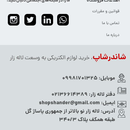
اطلاعات فروشگاه
ما را در شبکه‌های اجتماعی دنبال کنید:
قوانین و مقررات
تماس با ما
درباره ما
شاندرشاپ
، خرید لوازم الکتریکی به وسعت لاله زار
موبایل:
09981701325
دفتر لاله زار:
02136614389
ایمیل:
shopshander@gmail.com
آدرس:
لاله زار نو بالاتر از جمهوری پاساژ گل
طبقه همکف پلاک ۳۴۰/۳