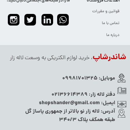
اطلاعات فروشگاه
ما را در شبکه‌های اجتماعی دنبال کنید:
قوانین و مقررات
تماس با ما
درباره ما
شاندرشاپ
، خرید لوازم الکتریکی به وسعت لاله زار
موبایل:
09981701325
دفتر لاله زار:
02136614389
ایمیل:
shopshander@gmail.com
آدرس:
لاله زار نو بالاتر از جمهوری پاساژ گل
طبقه همکف پلاک ۳۴۰/۳