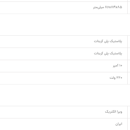
86x84x85 میلی‌متر
پلاستیک پلی کربنات
پلاستیک پلی کربنات
10 آمپر
220 ولت
ویرا الکتریک
ایران