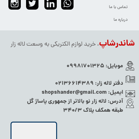
تماس با ما
درباره ما
شاندرشاپ
، خرید لوازم الکتریکی به وسعت لاله زار
موبایل:
09981701325
دفتر لاله زار:
02136614389
ایمیل:
shopshander@gmail.com
آدرس:
لاله زار نو بالاتر از جمهوری پاساژ گل
طبقه همکف پلاک ۳۴۰/۳