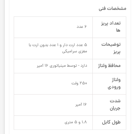
مشخصات فنی
تعداد پریز
6 عدد
ها
توضیحات
5 عدد ارت دار و 1 عدد بدون ارت با
پریز
مغزی سرامیکی
محافظ ولتاژ
دارد - توسط مینیاتوری 16 آمپر
ولتاژ
250 ولت
ورودی
شدت
16 آمپر
جریان
طول کابل
1.8 و 5 متری