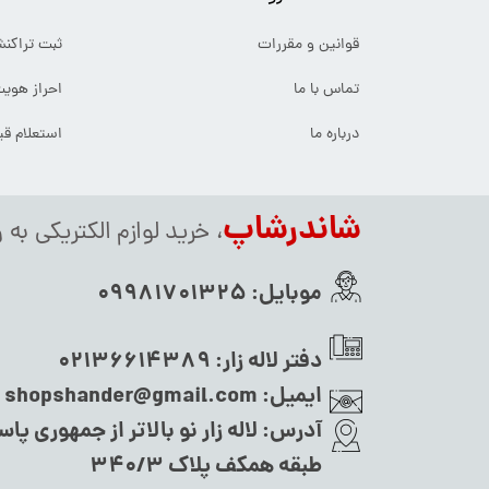
قوانین و مقررات
ثبت تراکن
تماس با ما
احراز هوی
درباره ما
استعلام ق
شاندرشاپ
، خرید لوازم الکتریکی به 
موبایل:
09981701325
دفتر لاله زار:
02136614389
ایمیل:
shopshander@gmail.com
آدرس:
لاله زار نو بالاتر از جمهوری پاس
طبقه همکف پلاک ۳۴۰/۳