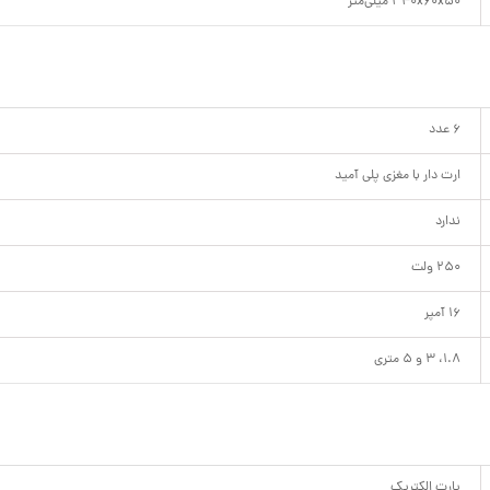
340x60x50 میلی‌متر
6 عدد
ارت دار با مغزی پلی آمید
ندارد
250 ولت
16 آمپر
1.8، 3 و 5 متری
پارت الکتریک