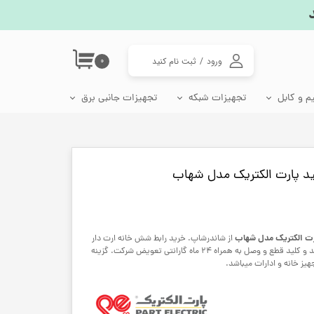
ورود
/
ثبت نام کنید
۰
حساب کاربری من
م و کابل
تجهیزات شبکه
تجهیزات جانبی برق
تغییر گذر واژه
اتصالات شبکه
جعبه فیوز مینیاتوری
سوکت، دوشاخه و تبدیل برق
لامپ رشد گیاه، وال واشر و چراغ گلخانه
سفارشات
پریز شبکه ترانکینگ
دوشاخه برق و مادگی
خروج از حساب
ید پارت الکتریک مدل شهاب
کاربری
مبدل برق 3 به 2
مبدل برق 2 به 2
رت الکتریک مدل شهاب
از شاندرشاپ. خرید رابط شش خانه ارت دار
پارت الکتریک مدل شهاب با مغزی پلی آمید و کلید قطع و وصل به همراه 24 ماه گارانتی تعویض شرکت. گزینه
یز خانه و ادارات میباشد.