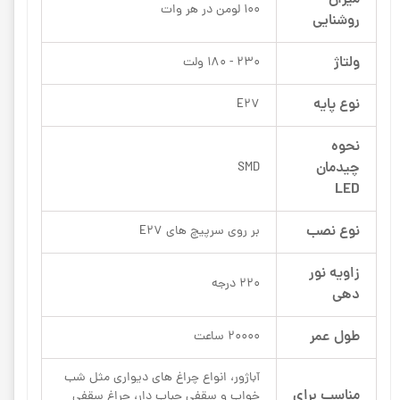
100 لومن در هر وات
روشنایی
ولتاژ
230 - 180 ولت
نوع پایه
E27
نحوه
چیدمان
SMD
LED
نوع نصب
بر روی سرپیچ های E27
زاویه نور
220 درجه
دهی
طول عمر
20000 ساعت
آباژور، انواع چراغ های دیواری مثل شب
مناسب برای
خواب و سقفی حباب دار، چراغ سقفی