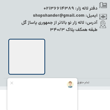
دفتر لاله زار:
02136614389
ایمیل:
shopshander@gmail.com
آدرس:
لاله زار نو بالاتر از جمهوری پاساژ گل
طبقه همکف پلاک ۳۴۰/۳
تمام حقوق این سایت متعلق به
نام شاندر شاپ
می‌باشد.