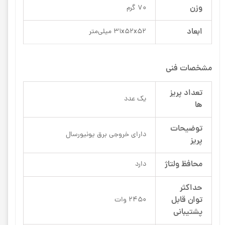
وزن
70 گرم
ابعاد
31x52x52 میلی‌متر
مشخصات فنی
تعداد پریز
یک عدد
ها
توضیحات
دارای خروجی برق یونیورسال
پریز
محافظ ولتاژ
دارد
حداکثر
توان قابل
2450 وات
پشتیبانی