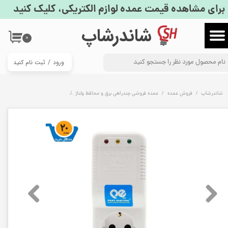
برای مشاهده قیمت عمده لوازم الکتریکی، کلیک کنید
حساب کاربری من
​شاندرشاپ
۰
تغییر گذر واژه
ورود
/
ثبت نام کنید
سفارشات
خروج از حساب کاربری
شاندرشاپ
فروش عمده
عمده فروشی چندراهی برق و محافظ ولتاژ
محافظ پکیج دیواری پارت الکتریک | بست