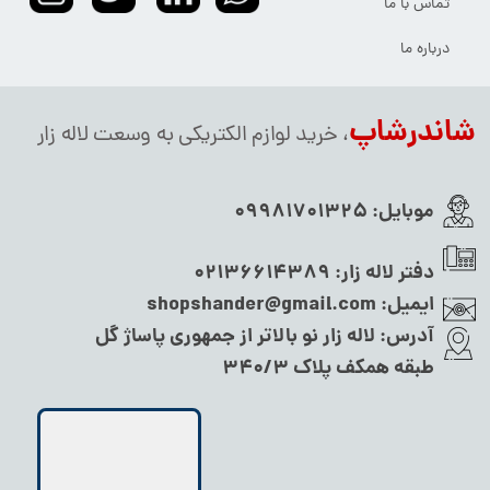
تماس با ما
درباره ما
شاندرشاپ
، خرید لوازم الکتریکی به وسعت لاله زار
موبایل:
09981701325
دفتر لاله زار:
02136614389
ایمیل:
shopshander@gmail.com
آدرس:
لاله زار نو بالاتر از جمهوری پاساژ گل
طبقه همکف پلاک ۳۴۰/۳