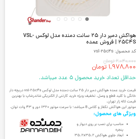
هواکش دمپر دار 25 سانت دمنده مدل لوکس VSL-
25C4S | فروش عمده
کد محصول: vsl-25c4s
۲,۰۴۰,۰۰۰ تومان
۱,۹۷۸,۸۰۰ تومان
حداقل تعداد خرید محصول 5 عدد میباشد.
قیمت خرید عمده هواکش دمپر دار 25 سانت دمنده مدل لوکس vsl-25c4s دریچه دار
خانگی با کلید قطع و وصل. تخفیف ویژه خرید کارتنی از الکتریکی شاندرشاپ با بهترین
قیمت لاله زار تهران.
موتور این هواکش تکفاز و کلاس B میباشد؛ با سرعت موتور 1320 دور و 43 وات توان.
ویژگی های محصول:
مناسب برای نصب بر روی دیوار و
پنجره
ابعاد جلوی هواکش 35.2x35.2