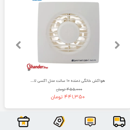
هواکش خانگی دمنده 12 سانت مدل آکسی لاین VBX-12S2S | فروش عمده
هواکش خانگی دمنده 10 سانت مدل آکسی لاین VBX-10S2S | فروش عمده
۴۵۵,۰۰۰ تومان
۴۴۱,۳۵۰ تومان