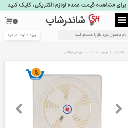
برای مشاهده قیمت عمده لوازم الکتریکی، کلیک کنید
حساب کاربری من
​شاندرشاپ
۰
تغییر گذر واژه
ورود
/
ثبت نام کنید
سفارشات
خروج از حساب کاربری
شاندرشاپ
فروش عمده
عمده فروشی هواکش
هواکش دمپر دار 25 سانت دمنده مدل لوکس VSL-25C4S | فروش عمده