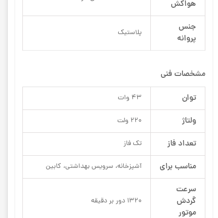
هواکش
جنس
پلاستیک
پروانه
مشخصات فنی
توان
43 وات
ولتاژ
220 ولت
تعداد فاز
تک فاز
مناسب برای
آشپزخانه، سرویس بهداشتی، کابین
سرعت
گردش
1320 دور بر دقیقه
موتور