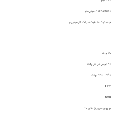
170 گرم
80x80x150 میلی‌متر
پلاستیک با هیت‌سینک آلومینیوم
18 وات
90 لومن در هر وات
240 - 220 ولت
E27
SMD
بر روی سرپیچ های E27