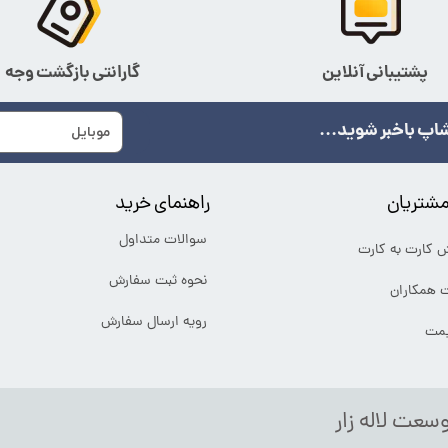
پشتیبانی آنلاین
گارانتی بازگشت وجه
اپ باخبر شوید...
شتریان
راهنمای خرید
سوالات متداول
ش کارت به کارت
نحوه ثبت سفارش
ت همکاران
رویه ارسال سفارش
یمت
وسعت لاله زار