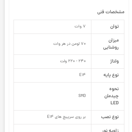
مشخصات فنی
توان
7 وات
میزان
70 لومن در هر وات
روشنایی
ولتاژ
240 - 220 ولت
نوع پایه
E14
نحوه
چیدمان
SMD
LED
نوع نصب
بر روی سرپیچ های E14
زاویه نور