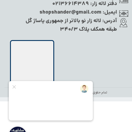
دفتر لاله زار:
02136614389
ایمیل:
shopshander@gmail.com
آدرس:
لاله زار نو بالاتر از جمهوری پاساژ گل
طبقه همکف پلاک ۳۴۰/۳
تمام حقوق این سایت متعلق به
نام شاندر شاپ
می‌باشد.