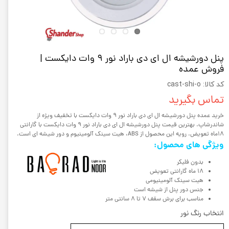
پنل دورشیشه ال ای دی باراد نور 9 وات دایکست |
فروش عمده
کد کالا: cast-shi-o
تماس بگیرید
خرید عمده پنل دورشیشه ال ای دی باراد نور 9 وات دایکست با تخفیف ویژه از
شاندرشاپ. بهترین قیمت پنل دورشیشه ال ای دی باراد نور 9 وات دایکست با گارانتی
18ماه تعویض. رویه این محصول از ABS، هیت سینک آلومینیوم و دور شیشه ای است.
ویژگی های محصول:
بدون فلیکر
18 ماه گارانتی تعویض
هیت سینک آلومینیومی
جنس دور پنل از شیشه است
مناسب برای برش سقف 7 تا 8 سانتی متر
انتخاب رنگ نور