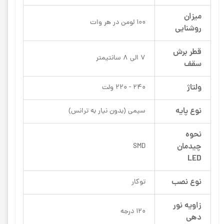
میزان
100 لومن در هر وات
روشنایی
قطر برش
7 الی 8 سانتیمتر
سقف
ولتاژ
240 - 220 ولت
نوع پایه
سیمی (بدون نیار به ترانس)
نحوه
چیدمان
SMD
LED
نوع نصب
توکار
زاویه نور
120 درجه
دهی