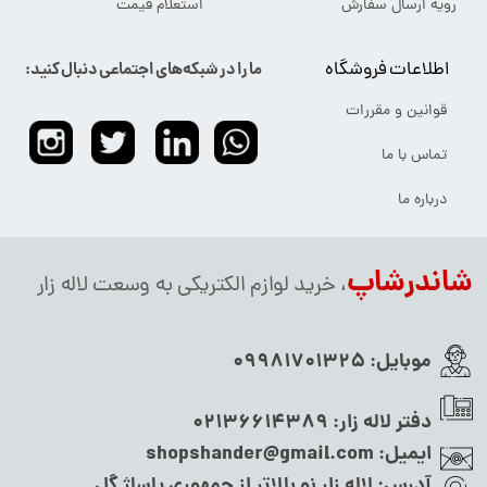
رویه ارسال سفارش
استعلام قیمت
اطلاعات فروشگاه
ما را در شبکه‌های اجتماعی دنبال کنید:
قوانین و مقررات
تماس با ما
درباره ما
شاندرشاپ
، خرید لوازم الکتریکی به وسعت لاله زار
موبایل:
09981701325
دفتر لاله زار:
02136614389
ایمیل:
shopshander@gmail.com
آدرس:
لاله زار نو بالاتر از جمهوری پاساژ گل