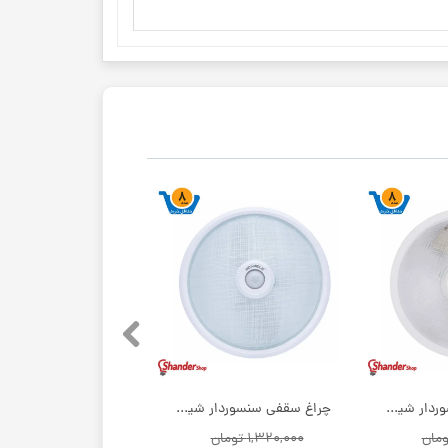
چراغ سقفی سنسوردار شیله مدل sc886 | فروش عمده
چراغ سقفی سنسوردار شیله مدل sc888 | فروش عمده
۱,۳۲۰,۰۰۰ تومان