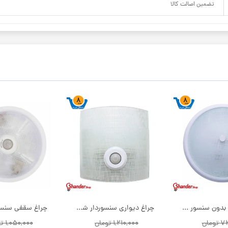
تضمین اصالت کالا
چراغ سقفی بدون سنسور شیله مدل sc890 | فروش عمده
چراغ دیواری سنسوردار شیله مدل sc444 | فروش عمده
ومان
۱,۲۱۰,۰۰۰ تومان
۱,۰۵۰,۰۰۰ تومان