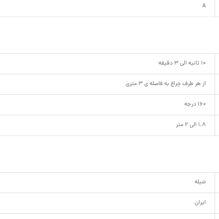
A
10 ثانیه الی 3 دقیقه
از هر طرف چراغ به فاصله ی ۳ متری
160 درجه
1.8 الی 2 متر
شیله
ایران