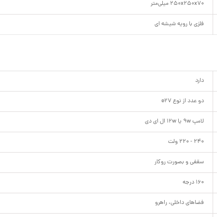
250x250x70 میلی‌متر
فلزی با رویه شیشه ای
دارد
دو عدد از نوع e27
لامپ 9w یا 12w ال ای دی
240 - 220 ولت
سقفی و بصورت روکار
160 درجه
فضا‌های داخلی، راهرو