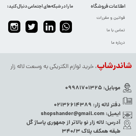
اطلاعات فروشگاه
ما را در شبکه‌های اجتماعی دنبال کنید:
قوانین و مقررات
تماس با ما
درباره ما
شاندرشاپ
، خرید لوازم الکتریکی به وسعت لاله زار
موبایل:
09981701325
دفتر لاله زار:
02136614389
ایمیل:
shopshander@gmail.com
آدرس:
لاله زار نو بالاتر از جمهوری پاساژ گل
طبقه همکف پلاک ۳۴۰/۳