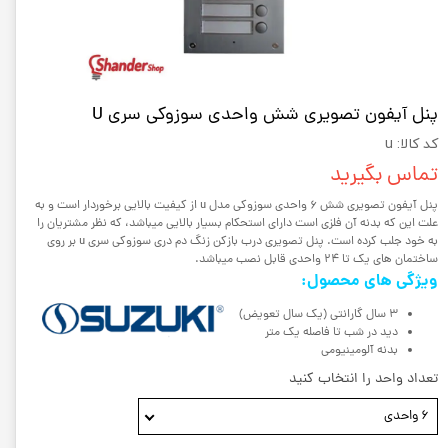
پنل آیفون تصویری شش واحدی سوزوکی سری U
کد کالا: u
تماس بگیرید
پنل آیفون تصویری شش 6 واحدی سوزوکی مدل u از كيفيت بالايي برخوردار است و به
علت اين كه بدنه آن فلزي است داراي استحكام بسيار بالايي ميباشد، كه نظر مشتريان را
به خود جلب كرده است. پنل تصویری درب بازکن زنگ دم دری سوزوکی سری u بر روي
ساختمان هاي یک تا 24 واحدی قابل نصب میباشد.
ویژگی های محصول:
3 سال گارانتی (یک سال تعویض)
دید در شب تا فاصله یک متر
بدنه آلومینیومی
تعداد واحد را انتخاب کنید
6 واحدی