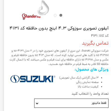
آیفون تصویری سوزوکی 4.3 اینچ بدون حافظه کد 413i
کد کالا: 413i
تماس بگیرید
شرکت سوزوکی Suzuki، این سری از آیفون های تصویری خود را در 2 مدل sz-413i و
sz-413mi با کلید های لمسی تولید کرده است. که مدل sz 413 بدون حافظه فیلم و
عکس و مدل sz 413m دارای حافظه برای ثبت فیلم و عکس میباشد که با اتصال کارت
حافظه SD قادر به ضبط فیلم در حافظه خود هستید.
ویژگی های محصول:
3 سال گارانتی (یک سال تعویض)
صفحه نمایش رنگی
کیفیت ساخت بالا
تعداد واحد را انتخاب کنید
فقط مانیتور