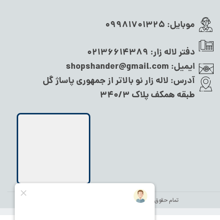
موبایل:
09981701325
دفتر لاله زار:
02136614389
ایمیل:
shopshander@gmail.com
آدرس:
لاله زار نو بالاتر از جمهوری پاساژ گل
طبقه همکف پلاک ۳۴۰/۳
تمام حقوق این سایت متعلق به
نام شاندر شاپ
می‌باشد.