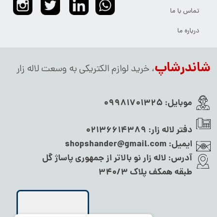
تماس با ما
درباره ما
شاندرشاپ
، خرید لوازم الکتریکی به وسعت لاله زار
موبایل:
09981701325
دفتر لاله زار:
02136614389
ایمیل:
shopshander@gmail.com
آدرس:
لاله زار نو بالاتر از جمهوری پاساژ گل
طبقه همکف پلاک ۳۴۰/۳